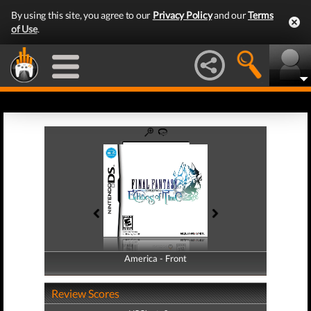
By using this site, you agree to our
Privacy Policy
and our
Terms
of Use
.
America - Front
America - Back
Review Scores