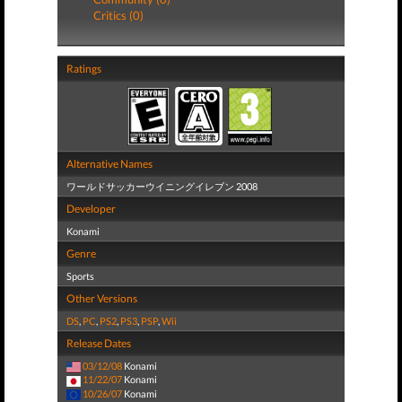
Critics (0)
Ratings
Alternative Names
ワールドサッカーウイニングイレブン 2008
Developer
Konami
Genre
Sports
Other Versions
DS
,
PC
,
PS2
,
PS3
,
PSP
,
Wii
Release Dates
03/12/08
Konami
11/22/07
Konami
10/26/07
Konami